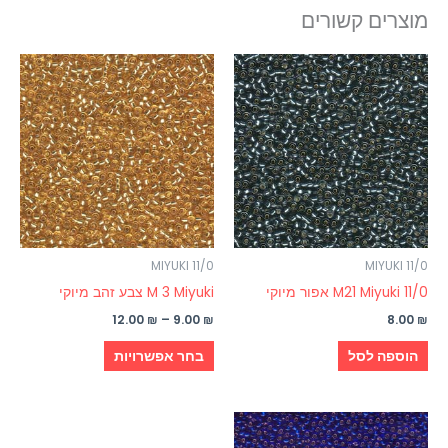
מוצרים קשורים
טווח
למוצר
מחירים:
זה
עד
יש
מספר
סוגים.
ניתן
לבחור
את
האפשרויות
MIYUKI 11/0
MIYUKI 11/0
בעמוד
0/M21 Miyuki 11 אפור מיוקי
M 3 Miyuki צבע זהב מיוקי
המוצר
12.00
₪
–
9.00
₪
8.00
₪
הוספה לסל
בחר אפשרויות
למוצר