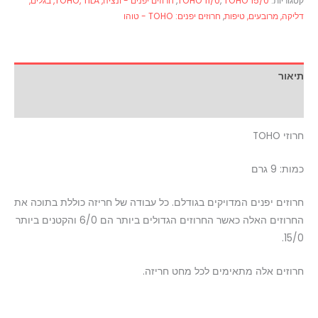
קטגוריות:
TOHO 15/0
,
TOHO 11/0
,
חרוזים יפנים - ונציה, TOHO, TILA, בגלים,
דליקה, מרובעים, טיפות
,
חרוזים יפנים: TOHO - טוהו
תיאור
מידע נוסף
חרוזי TOHO
כמות: 9 גרם
חרוזים יפנים המדויקים בגודלם. כל עבודה של חריזה כוללת בתוכה את
החרוזים האלה כאשר החרוזים הגדולים ביותר הם 6/0 והקטנים ביותר
15/0.
חרוזים אלה מתאימים לכל מחט חריזה.