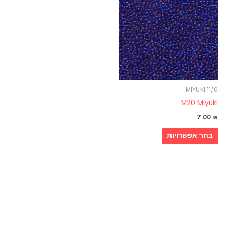
זה
יש
מספר
סוגים.
ניתן
לבחור
את
האפשרויות
MIYUKI 11/0
בעמוד
M20 Miyuki
המוצר
7.00
₪
בחר אפשרויות