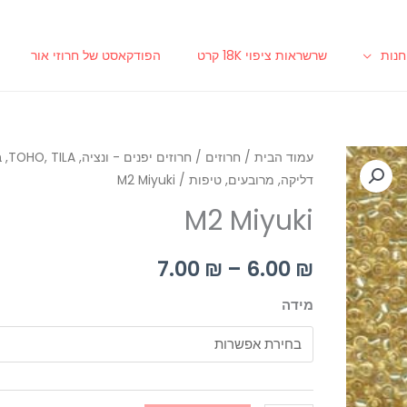
נות
שרשראות ציפוי 18K קרט
הפודקאסט של חרוזי אור
כמות
עמוד הבית
/
חרוזים
/
טווח
חרוזים יפ
דליקה, מרובעים, טיפות
/ M2 Miyuki
של
מחירים:
M2
M2 Miyuki
Miyuki
7.00
₪
–
6.00
₪
עד
מידה