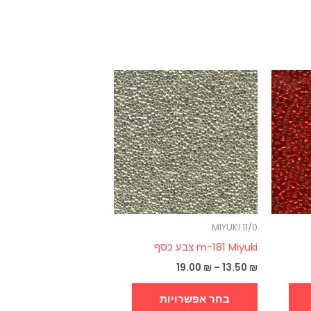
טווח
למוצר
למוצר
מחירים:
זה
זה
עד
יש
יש
מספר
מספר
סוגים.
סוגים.
ניתן
ניתן
לבחור
לבחור
את
את
MIYUKI 11/0
האפשרויות
האפשרויות
m-181 Miyuki צבע כסף
בעמוד
בעמוד
המוצר
המוצר
19.00
₪
–
13.50
₪
בחר אפשרויות