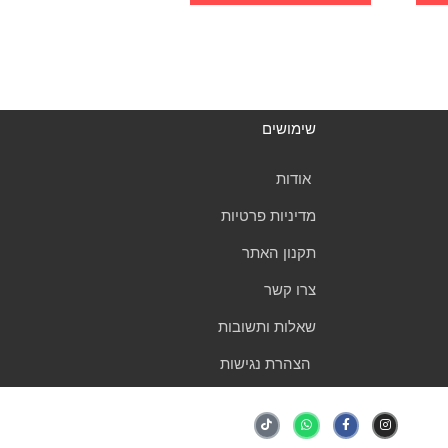
שימושים
אודות
מדיניות פרטיות
תקנון האתר
צרו קשר
שאלות ותשובות
הצהרת נגישות
T
W
F
I
i
h
a
n
k
a
c
s
t
t
e
t