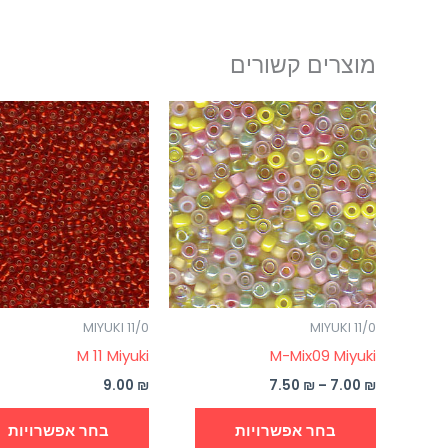
מוצרים קשורים
טווח
למוצר
מחירים:
זה
עד
יש
מספר
סוגים.
ניתן
לבחור
את
MIYUKI 11/0
MIYUKI 11/0
האפשרויות
M 11 Miyuki
M-Mix09 Miyuki
בעמוד
המוצר
9.00
₪
7.50
₪
–
7.00
₪
בחר אפשרויות
בחר אפשרויות