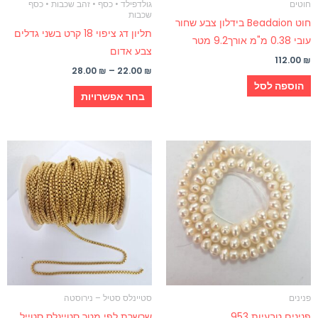
חוטים
גולדפילד • כסף • זהב שכבות • כסף
בעמוד
שכבות
חוט Beadaion בידלון צבע שחור
המוצר
תליון דג ציפוי 18 קרט בשני גדלים
עובי 0.38 מ"מ אורך9.2 מטר
צבע אדום
112.00
₪
28.00
₪
–
22.00
₪
הוספה לסל
בחר אפשרויות
פנינים
סטיינלס סטיל – נירוסטה
פנינים טבעיות 953
שרשרת לפי מטר סטיינלס סטייל