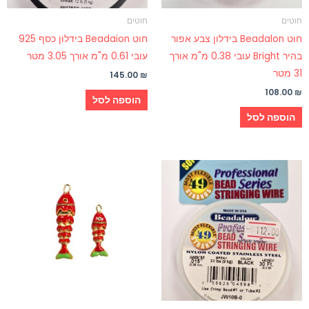
חוטים
חוטים
חוט Beadalon בידלון צבע אפור
חוט Beadaion בידלון כסף 925
בהיר Bright עובי 0.38 מ"מ אורך
עובי 0.61 מ"מ אורך 3.05 מטר
31 מטר
145.00
₪
108.00
₪
הוספה לסל
הוספה לסל
טווח
למוצר
מחירים:
זה
עד
יש
מספר
סוגים.
ניתן
לבחור
את
האפשרויות