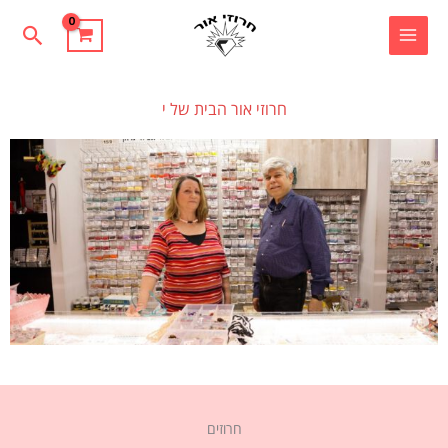
ילוג
חיפוש
תוכן
חרוזי אור
ה
ב
י
ת
ש
ל
י
ו
צ
ר
י
ה
ת
כ
חרוזים