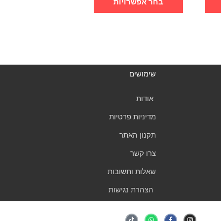
בחר אפשרויות
שימושים
אודות
מדיניות פרטיות
תקנון האתר
צרו קשר
שאלות ותשובות
הצהרת נגישות
T
W
F
I
i
h
a
n
k
a
c
s