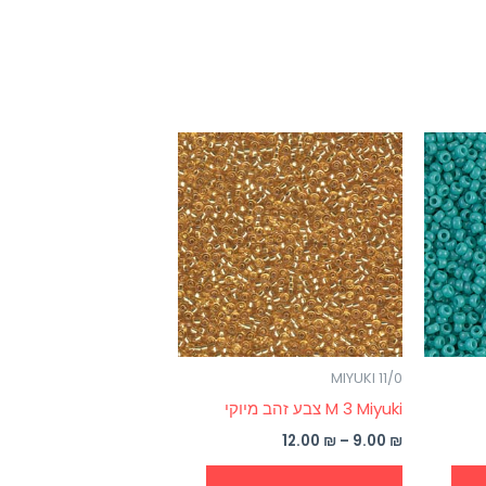
טווח
למוצר
למוצר
מחירים:
זה
זה
עד
יש
יש
מספר
מספר
סוגים.
סוגים.
ניתן
ניתן
לבחור
לבחור
את
את
MIYUKI 11/0
האפשרויות
האפשרויות
M 3 Miyuki צבע זהב מיוקי
בעמוד
בעמוד
המוצר
המוצר
12.00
₪
–
9.00
₪