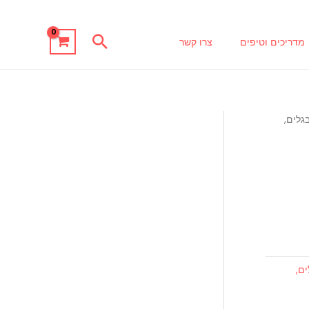
חיפוש
מדריכים וטיפים
צרו קשר
נים - ונציה, TOHO, TILA, בגלים,
TOHO, TI, בגלים,