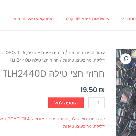
נות
שרשראות ציפוי 18K קרט
הפודקאסט של חרוזי אור
כמות
עמוד הבית
/
חרוזים
/
חרוזים יפ
דליקה, מרובעים, טיפות
/ חרוזי חצי טילה TLH2440D
של
חרוזי
חרוזי חצי טילה TLH2440D
חצי
טילה
19.50
₪
TLH2440D
הוספה לסל
קטגוריות:
חצי טילה
,
חרוזים יפנים - ונציה, LA
דליקה, מרובעים, טיפות