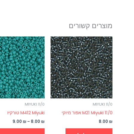
מוצרים קשורים
טווח
מחירים:
עד
MIYUKI 11/0
MIYUKI 11/0
0/M21 Miyuki 11 אפור מיוקי
M412 Miyuki טורקיז
9.00
₪
–
8.00
₪
8.00
₪