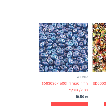
סופר דאו
SD00030-9560
חרוזי סופר דו SD63030-15001
כחול/ טורקיז
19.50
₪