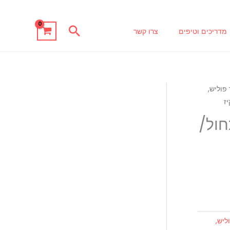
חיפוש
מדריכים וטיפים
צרו קשר
 פוליש,
פר דו SD525042 כחול/
ליש,