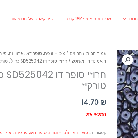
נות
שרשראות ציפוי 18K קרט
הפודקאסט של חרוזי אור
עמוד הבית
/
חרוזים
/
צ'כי - ונציה, סופר דאו, פרציוזה, פייר
דיאמונד דו, משולש
/ חרוזי סופר דו SD525042 כחול/ טורקיז
חרוזי סו
טורקיז
14.70
₪
המלאי אזל
קטגוריות:
סופר דאו
,
צ'כי - ונציה, סופר דאו, פרציוזה, פייר פו