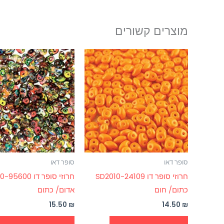
מוצרים קשורים
סופר דאו
סופר דאו
חרוזי סופר דו SD2010-24109
חרוזי סופר דו 0
כתום/ חום
אדום/ כתום
15.50
₪
14.50
₪