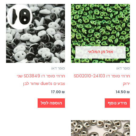
אזל מן המלאי
סופר דאו
סופר דאו
חרוזי סופר דו SD02010-24103
חרוזי סופר דו SD3849 שני
ירוק
צבעים duets שחור לבן
17.00
₪
14.50
₪
מידע נוסף
הוספה לסל