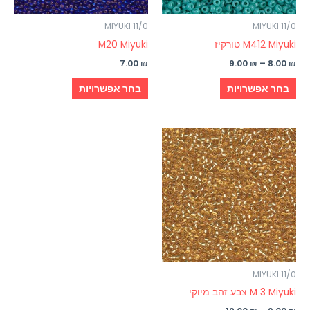
את
את
האפשרויות
האפשרויות
MIYUKI 11/0
MIYUKI 11/0
בעמוד
בעמוד
M412 Miyuki טורקיז
M20 Miyuki
המוצר
המוצר
7.00
₪
9.00
₪
–
8.00
₪
בחר אפשרויות
בחר אפשרויות
טווח
למוצר
מחירים:
זה
עד
יש
מספר
סוגים.
ניתן
לבחור
את
האפשרויות
MIYUKI 11/0
בעמוד
M 3 Miyuki צבע זהב מיוקי
המוצר