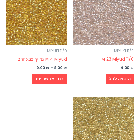
עד
יש
מספר
סוגים.
ניתן
לבחור
את
האפשרויות
MIYUKI 11/0
MIYUKI 11/0
בעמוד
M 23 Miyuki 11/0
M 4 Miyuki מיוקי צבע זהב
המוצר
9.00
₪
–
8.00
₪
9.00
₪
הוספה לסל
בחר אפשרויות
טווח
למוצר
מחירים:
זה
עד
יש
מספר
סוגים.
ניתן