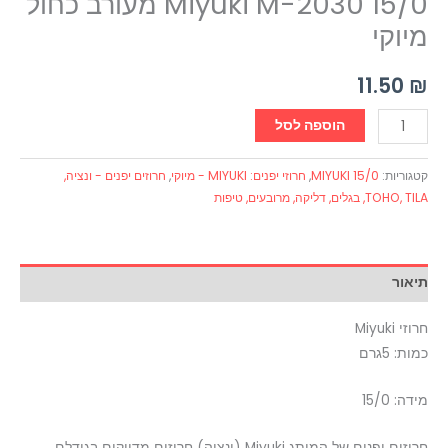
Miyuki M-2030 15/0 מעורב כחול
מיוקי
11.50
₪
הוספה לסל
קטגוריות:
MIYUKI 15/0
,
חרוזי יפנים: MIYUKI - מיוקי
,
חרוזים יפנים - ונציה,
TOHO, TILA, בגלים, דליקה, מרובעים, טיפות
תיאור
חרוזי Miyuki
כמות: 5גרם
מידה: 15/0
חרוזים יפנים של המותג Miyuki (ונציה) חרוזים מדויקים בגודלם.