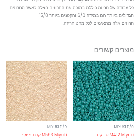
כל עבודה של חריזה כוללת בתוכה את החרוזים האלה כאשר החרוזים
הגדולים ביותר הם במידה 6/0 והקטנים ביותר 15/0.
חרוזים אלה מתאימים לכל מחט חריזה.
מוצרים קשורים
טווח
טווח
למוצר
למוצר
מחירים:
מחירים:
זה
זה
עד
עד
יש
יש
מספר
מספר
סוגים.
סוגים.
ניתן
ניתן
לבחור
לבחור
את
את
האפשרויות
האפשרויות
MIYUKI 11/0
MIYUKI 11/0
בעמוד
בעמוד
M412 Miyuki טורקיז
M593 Miyuki קרם מיוקי