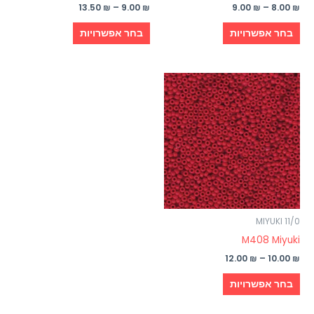
המוצר
המוצר
13.50
₪
–
9.00
₪
9.00
₪
–
8.00
₪
בחר אפשרויות
בחר אפשרויות
טווח
למוצר
מחירים:
זה
עד
יש
מספר
סוגים.
ניתן
לבחור
את
האפשרויות
MIYUKI 11/0
בעמוד
M408 Miyuki
המוצר
12.00
₪
–
10.00
₪
בחר אפשרויות