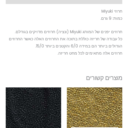
חרוזי Miyuki
כמות: 9 גרם.
חרוזים יפנים של המותג Miyuki (ונציה) חרוזים מדויקים בגודלם.
כל עבודה של חריזה כוללת בתוכה את החרוזים האלה כאשר החרוזים
הגדולים ביותר הם במידה 6/0 והקטנים ביותר 15/0.
חרוזים אלה מתאימים לכל מחט חריזה.
מוצרים קשורים
טווח
טווח
למוצר
למוצר
מחירים:
מחירים:
זה
זה
עד
עד
יש
יש
מספר
מספר
סוגים.
סוגים.
ניתן
ניתן