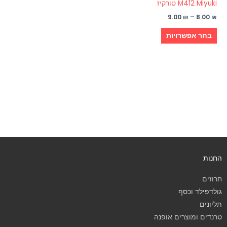
בעמוד
M412 Miyuki טורקיז
המוצר
9.00
₪
–
8.00
₪
בחר אפשרויות
החנות
חרוזים
גולדפילד וכסף
תליונים
טרנדים ומוצרים אופנה