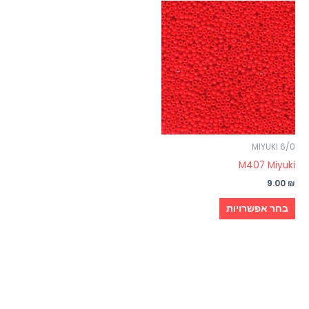
למוצר
זה
יש
מספר
סוגים.
ניתן
לבחור
את
האפשרויות
MIYUKI 6/0
בעמוד
M407 Miyuki
המוצר
9.00
₪
בחר אפשרויות