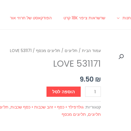
נות
שרשראות ציפוי 18K קרט
הפודקאסט של חרוזי אור
כמות
עמוד הבית
/
תליונים
/
תליונים מכסף
/ LOVE 531171
של
LOVE 531171
LOVE
531171
9.50
₪
הוספה לסל
קטגוריות:
גולדפילד • כסף • זהב שכבות • כסף שכבות
,
תליונ
תליונים
,
תליונים מכסף