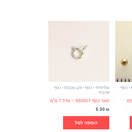
 • כסף
גולדפילד • כסף • זהב שכבות • כסף
שכבות
סוגר כסף 951057 – גודל 7 מ"מ
5.00
₪
הוספה לסל