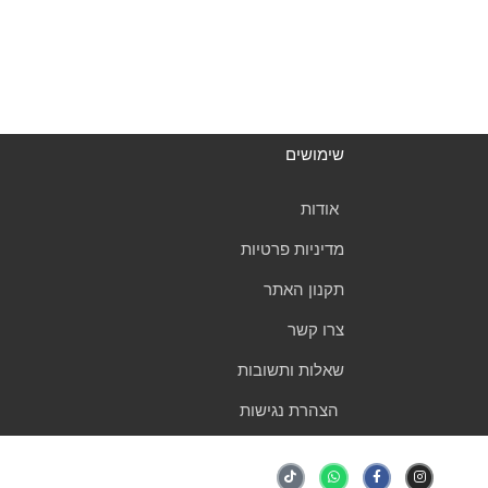
שימושים
אודות
מדיניות פרטיות
תקנון האתר
צרו קשר
שאלות ותשובות
הצהרת נגישות
T
W
F
I
i
h
a
n
k
a
c
s