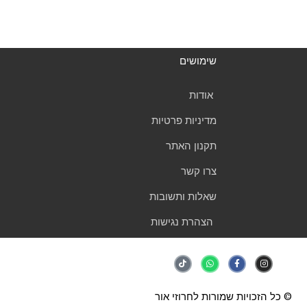
שימושים
אודות
מדיניות פרטיות
תקנון האתר
צרו קשר
שאלות ותשובות
הצהרת נגישות
T
W
F
I
i
h
a
n
k
a
c
s
t
t
e
t
o
s
b
a
k
a
o
g
© כל הזכויות שמורות לחרוזי אור
p
o
r
p
k
a