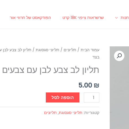
נות
שרשראות ציפוי 18K קרט
הפודקאסט של חרוזי אור
כמות
עמוד הבית
/
תליונים
/
תליוני סגסוגת
/ תליון לב צבע לבן 
בצד
של
תליון
תליון לב צבע לבן עם צבעים 
לב
צבע
5.00
₪
לבן
עם
הוספה לסל
צבעים
בצד
קטגוריות:
תליוני סגסוגת
,
תליונים