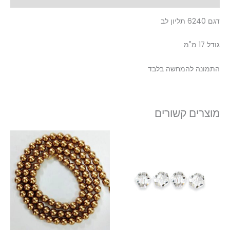
דגם 6240 תליון לב
גודל 17 מ"מ
התמונה להמחשה בלבד
מוצרים קשורים
טווח
טווח
למוצר
למוצר
מחירים:
מחירים:
זה
זה
עד
עד
יש
יש
מספר
מספר
סוגים.
סוגים.
ניתן
ניתן
לבחור
לבחור
את
את