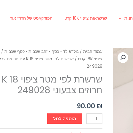
נות
שרשראות ציפוי 18K קרט
הפודקאסט של חרוזי אור
כמות
עמוד הבית
/
גולדפילד • כסף • זהב שכבות • כסף שכבות
/
ש
ציפוי 18K קרט
/ שרשרת לפי מטר ציפוי 18 K עם חרוזים
של
249028
שרשרת
לפי
שרשר
מטר
חרוזים צבעוני 249028
ציפוי
18
90.00
₪
K
עם
הוספה לסל
חרוזים
צבעוני