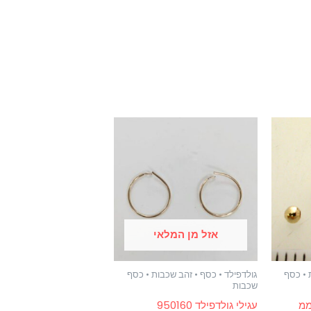
אזל מן המלאי
 • כסף
גולדפילד • כסף • זהב שכבות • כסף
שכבות
עגילי גולדפילד 950160