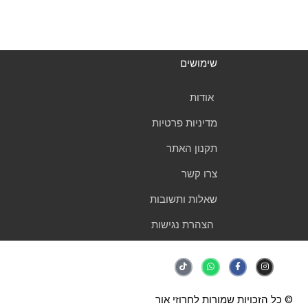
שימושים
אודות
מדיניות פרטיות
תקנון האתר
צרו קשר
שאלות ותשובות
הצהרת נגישות
T
W
F
I
i
h
a
n
k
a
c
s
t
t
e
t
o
s
b
a
k
a
o
g
© כל הזכויות שמורות לחרוזי אור
p
o
r