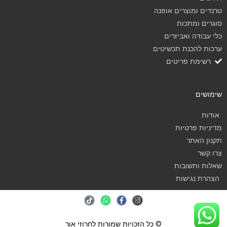
טרנדים ומוצרים אופנה
סוגרים ומתכות
כלי עבודה ואביזרים
ערכות להכנת תכשיטים
רשימת פריטים
שימושים
אודות
מדיניות פרטיות
תקנון האתר
צרו קשר
שאלות ותשובות
הצהרת נגישות
T
W
F
I
i
h
a
n
k
a
c
s
t
t
e
t
a
b
s
o
© כל הזכויות שמורות לחרוזי אור