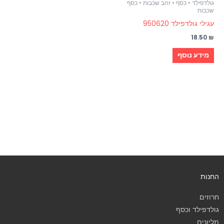
גולדפילד • כסף • זהב שכבות • כסף
שכבות
עגילי גולדפילד 950620
18.50
₪
מידע נוסף
החנות
חרוזים
גולדפילד וכסף
תליונים