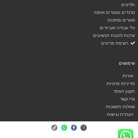
תליונים
טרנדים ומוצרים אופנה
סוגרים ומתכות
כלי עבודה ואביזרים
ערכות להכנת תכשיטים
רשימת פריטים
שימושים
אודות
מדיניות פרטיות
תקנון האתר
צרו קשר
שאלות ותשובות
הצהרת נגישות
T
W
F
I
i
h
a
n
k
a
c
s