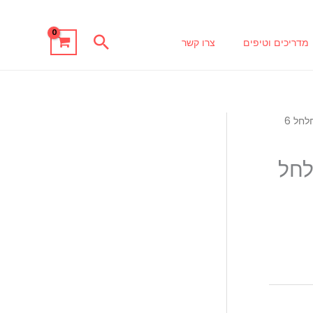
חיפוש
מדריכים וטיפים
צרו קשר
/ פנינים זכוכית צבע תכלת כחלחל 6
לחל