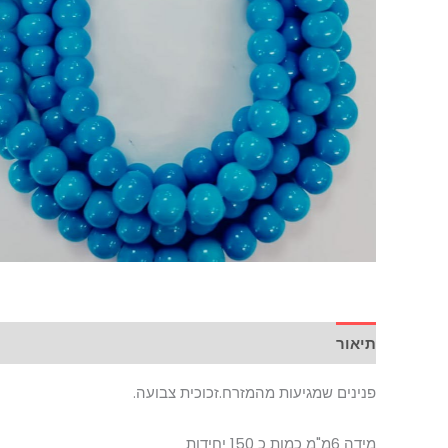
תיאור
פנינים שמגיעות מהמזרח.זכוכית צבועה.
מידה 6מ"מ כמות כ 150 יחידות