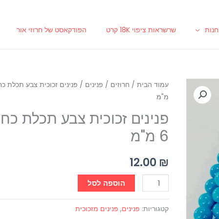
נות
שרשראות ציפוי 18K קרט
הפודקאסט של חרוזי אור
כמות
עמוד הבית
/
חרוזים
/
פנינים
מ"מ
של
פנינים
פנינים זכוכית צבע תכלת כח
זכוכית
6 מ"מ
צבע
תכלת
12.00
₪
כחלחל
6
הוספה לסל
מ"מ
קטגוריות:
פנינים
,
פנינים מזכוכית