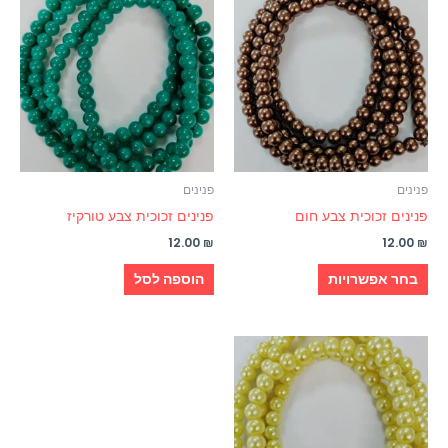
זה
יש
מספר
סוגים.
ניתן
לבחור
את
האפשרויות
פנינים
פנינים
בעמוד
פנינים זכוכית צבע חום
פנינים זכוכית צבע טורקיז
המוצר
12.00
₪
12.00
₪
בחר אפשרויות
הוספה לסל
למוצר
זה
יש
מספר
סוגים.