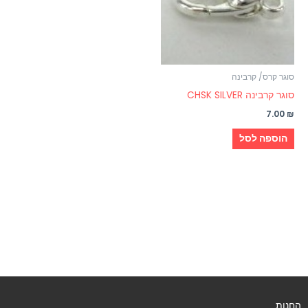
סוגר קרס/ קרבינה
סוגר קרבינה CHSK SILVER
7.00
₪
הוספה לסל
החנות