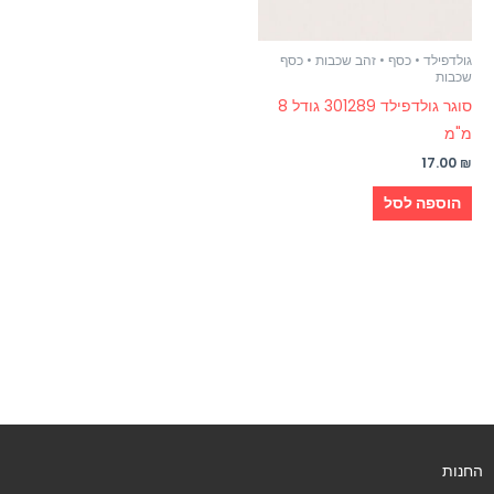
גולדפילד • כסף • זהב שכבות • כסף
שכבות
סוגר גולדפילד 301289 גודל 8
מ"מ
17.00
₪
הוספה לסל
החנות