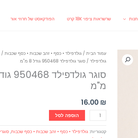
נות
שרשראות ציפוי 18K קרט
הפודקאסט של חרוזי אור
כמות
עמוד הבית
/
גולדפילד • כסף • זהב שכבות • כסף שכבות
/
ס
גולדפילד
/ סוגר גולדפילד 950468 גודל 8 מ"מ
של
סוגר
גולדפילד
מ"מ
950468
גודל
16.00
₪
8
מ"מ
הוספה לסל
קטגוריות:
גולדפילד • כסף • זהב שכבות • כסף שכבות
,
סוגרי