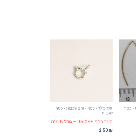
 • כסף
גולדפילד • כסף • זהב שכבות • כסף
שכבות
סוגר כסף 951055 – גודל 5 מ"מ
2.50
₪