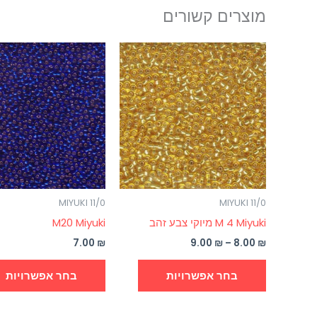
מוצרים קשורים
טווח
למוצר
מחירים:
זה
עד
יש
מספר
סוגים.
ניתן
לבחור
את
MIYUKI 11/0
MIYUKI 11/0
האפשרויות
M 4 Miyuki מיוקי צבע זהב
M20 Miyuki
בעמוד
המוצר
7.00
₪
9.00
₪
–
8.00
₪
בחר אפשרויות
בחר אפשרויות