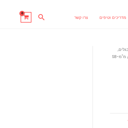
חיפוש
מדריכים וטיפים
צרו קשר
נים - ונציה, TOHO, TILA, בגלים,
/ מ"מSB-