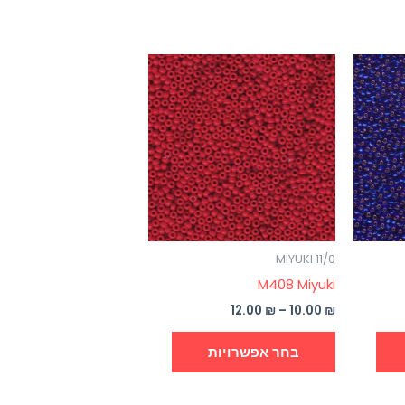
טווח
למוצר
למוצר
מחירים:
זה
זה
עד
יש
יש
מספר
מספר
סוגים.
סוגים.
ניתן
ניתן
לבחור
לבחור
את
את
MIYUKI 11/0
האפשרויות
האפשרויות
M408 Miyuki
בעמוד
בעמוד
המוצר
המוצר
12.00
₪
–
10.00
₪
בחר אפשרויות