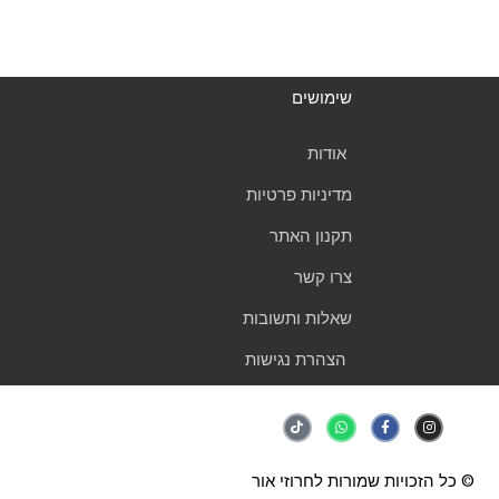
שימושים
אודות
מדיניות פרטיות
תקנון האתר
צרו קשר
שאלות ותשובות
הצהרת נגישות
T
W
F
I
i
h
a
n
k
a
c
s
t
t
e
t
o
s
b
a
k
a
o
g
© כל הזכויות שמורות לחרוזי אור
p
o
r
p
k
a