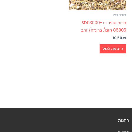
סופר דאו
חרוזי סופר דו SD03000-
86805 חום/ ברונזה/ זהב
10.50
₪
הוספה לסל
החנות