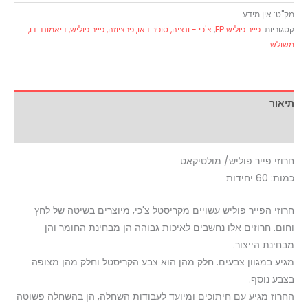
מק"ט:
אין מידע
קטגוריות:
פייר פוליש FP
,
צ'כי - ונציה, סופר דאו, פרציוזה, פייר פוליש, דיאמונד דו,
משולש
תיאור
מידע נוסף
חרוזי פייר פוליש/ מולטיקאט
כמות: 60 יחידות
חרוזי הפייר פוליש עשויים מקריסטל צ'כי, מיוצרים בשיטה של לחץ
וחום. חרוזים אלו נחשבים לאיכות גבוהה הן מבחינת החומר והן
מבחינת הייצור.
מגיע במגוון צבעים. חלק מהן הוא צבע הקריסטל וחלק מהן מצופה
בצבע נוסף.
החרוז מגיע עם חיתוכים ומיועד לעבודות השחלה, הן בהשחלה פשוטה