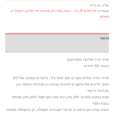
מק"ט:
אין מידע
קטגוריות:
פייר פוליש FP
,
צ'כי - ונציה, סופר דאו, פרציוזה, פייר פוליש, דיאמונד דו,
משולש
תיאור
מידע נוסף
חרוזי פייר פוליש/ מולטיקאט
כמות: 60 יחידות
חרוזי הפייר פוליש עשויים מקריסטל צ'כי, מיוצרים בשיטה של לחץ
וחום. חרוזים אלו נחשבים לאיכות גבוהה הן מבחינת החומר והן
מבחינת הייצור.
מגיע במגוון צבעים. חלק מהן הוא צבע הקריסטל וחלק מהן מצופה
בצבע נוסף.
החרוז מגיע עם חיתוכים ומיועד לעבודות השחלה, הן בהשחלה פשוטה