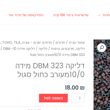
נות
שרשראות ציפוי 18K קרט
הפודקאסט של חרוזי אור
כמות
עמוד הבית
/
חרוזים
/
חרוזים יפ
דליקה, מרובעים, טיפות
/
דליקה
/
דליקה מידה 10- DBM
/ 
של
DBM 323 מידה 10/0מעורב כחול סגול
דליקה
DBM
דליקה DBM 323 מידה
323
10/0מעורב כחול סגול
מידה
10/0מעורב
18.00
₪
כחול
סגול
הוספה לסל