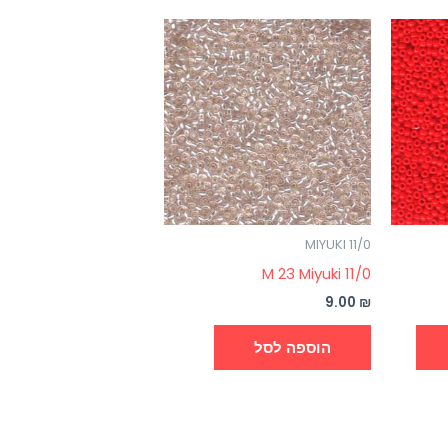
למוצר
זה
יש
מספר
סוגים.
ניתן
לבחור
את
MIYUKI 11/0
האפשרויות
M 23 Miyuki 11/0
בעמוד
המוצר
9.00
₪
הוספה לסל