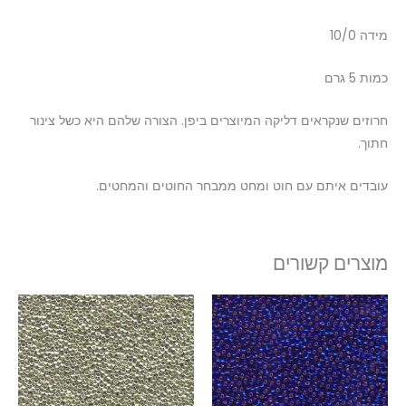
מידה 10/0
כמות 5 גרם
חרוזים שנקראים דליקה המיוצרים ביפן. הצורה שלהם היא כשל צינור
חתוך.
עובדים איתם עם חוט ומחט ממבחר החוטים והמחטים.
מוצרים קשורים
טווח
למוצר
למוצר
מחירים:
זה
זה
עד
יש
יש
מספר
מספר
סוגים.
סוגים.