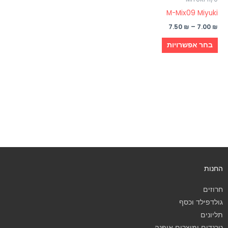
בעמוד
M-Mix09 Miyuki
המוצר
7.50
₪
–
7.00
₪
בחר אפשרויות
החנות
חרוזים
גולדפילד וכסף
תליונים
טרנדים ומוצרים אופנה