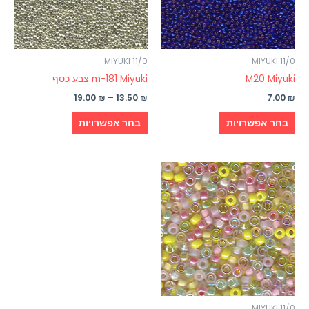
ניתן
ניתן
לבחור
לבחור
את
את
האפשרויות
האפשרויות
MIYUKI 11/0
MIYUKI 11/0
בעמוד
בעמוד
M20 Miyuki
m-181 Miyuki צבע כסף
המוצר
המוצר
19.00
₪
–
13.50
₪
7.00
₪
בחר אפשרויות
בחר אפשרויות
טווח
למוצר
מחירים:
זה
עד
יש
מספר
סוגים.
ניתן
לבחור
את
האפשרויות
MIYUKI 11/0