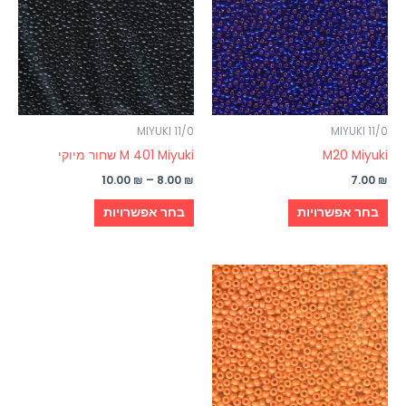
מספר
מספר
סוגים.
סוגים.
ניתן
ניתן
לבחור
לבחור
את
את
האפשרויות
האפשרויות
MIYUKI 11/0
MIYUKI 11/0
בעמוד
בעמוד
M20 Miyuki
M 401 Miyuki שחור מיוקי
המוצר
המוצר
10.00
₪
–
8.00
₪
7.00
₪
בחר אפשרויות
בחר אפשרויות
טווח
למוצר
מחירים:
זה
עד
יש
מספר
סוגים.
ניתן