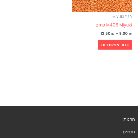
לבחור
את
האפשרויות
MIYUKI 11/0
בעמוד
M406 Miyuki כתום
המוצר
13.50
₪
–
9.00
₪
בחר אפשרויות
החנות
חרוזים