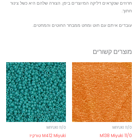
חרוזים שנקראים דליקה המיוצרים ביפן. הצורה שלהם היא כשל צינור
חתוך.
עובדים איתם עם חוט ומחט ממבחר החוטים והמחטים.
מוצרים קשורים
טווח
למוצר
מחירים:
זה
עד
יש
מספר
סוגים.
ניתן
לבחור
את
האפשרויות
MIYUKI 11/0
MIYUKI 11/0
בעמוד
0/M138 Miyuki 11
M412 Miyuki טורקיז