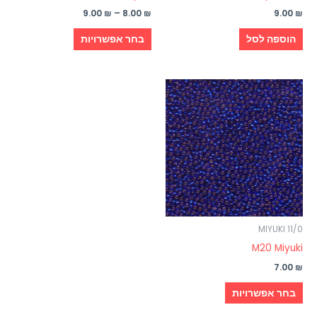
המוצר
9.00
₪
–
8.00
₪
9.00
₪
הוספה לסל
בחר אפשרויות
למוצר
זה
יש
מספר
סוגים.
ניתן
לבחור
את
האפשרויות
MIYUKI 11/0
בעמוד
M20 Miyuki
המוצר
7.00
₪
בחר אפשרויות