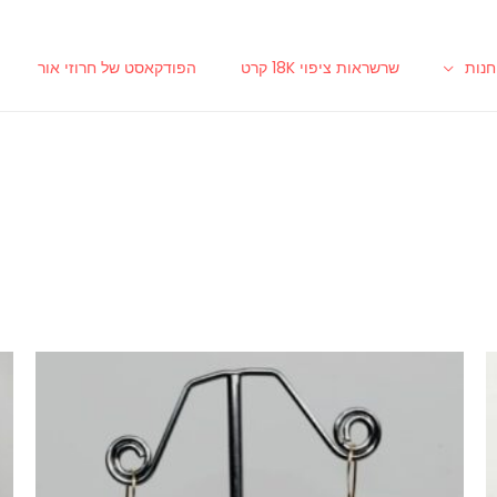
נות
שרשראות ציפוי 18K קרט
הפודקאסט של חרוזי אור