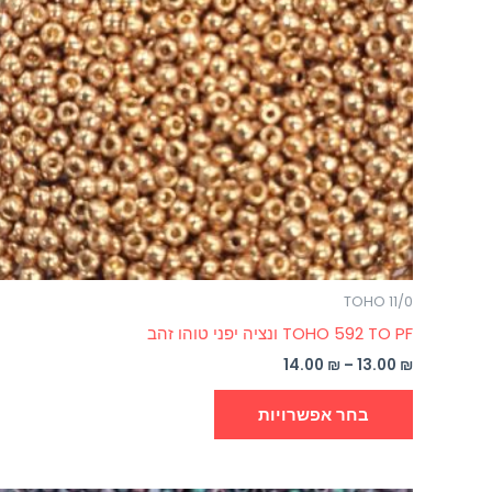
ניתן
לבחור
את
האפשרויות
בעמוד
המוצר
TOHO 11/0
TOHO 592 TO PF ונציה יפני טוהו זהב
14.00
₪
–
13.00
₪
בחר אפשרויות