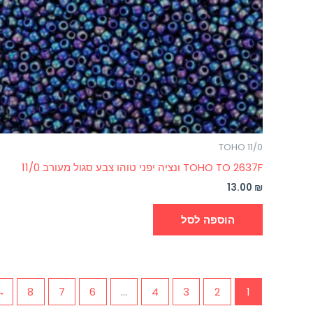
TOHO 11/0
TOHO TO 2637F ונציה יפני טוהו צבע סגול מעורב 11/0
13.00
₪
הוספה לסל
←
8
7
6
…
4
3
2
1