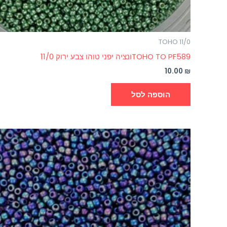
TOHO 11/0
TOHO TO PF589ונציה יפני טוהו צבע ירוק 11/0
10.00
₪
הוספה לסל