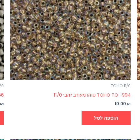
/0
TOHO 11/0
994- TOHO TO טוהו מעורב זהבי 11/0
O 566
0
₪
10.00
₪
הוספה לסל