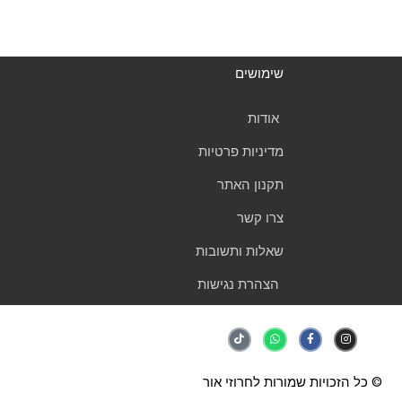
שימושים
אודות
מדיניות פרטיות
תקנון האתר
צרו קשר
שאלות ותשובות
הצהרת נגישות
T
W
F
I
i
h
a
n
k
a
c
s
t
t
e
t
o
s
b
a
k
a
o
g
© כל הזכויות שמורות לחרוזי אור
p
o
r
p
k
a