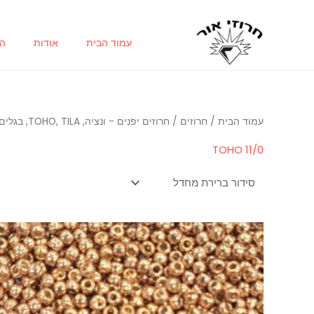
ילוג
תוכן
עמוד הבית
אודות
הח
עמוד הבית
/
חרוזים
/
חרוזים יפנים - ונציה, TOHO, TILA, בגלים, דליקה, מרובעים, טיפות
TOHO 11/0
טווח
למוצר
מחירים:
זה
עד
יש
מספר
סוגים.