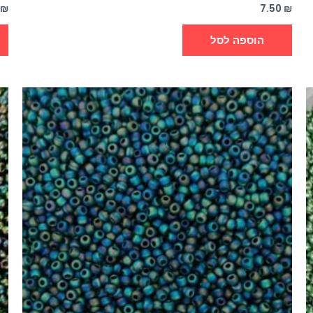
0
₪
7.50
₪
הוספה לסל