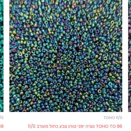
/0
TOHO 11/0
TOHO TO 86 ונציה יפני טוהו צבע כחול מעורב 11/0
PF569