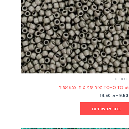
ניתן
לבחור
את
האפשרויות
בעמוד
המוצר
TOHO 11
TOHO Tונציה יפני טוהו צבע אפור
14.50
₪
–
9.5
בחר אפשרויות