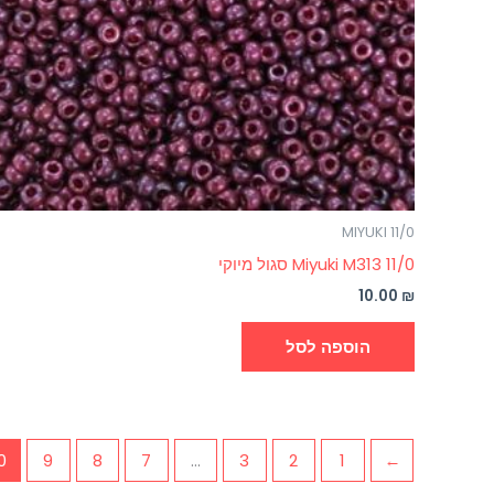
MIYUKI 11/0
Miyuki M313 11/0 סגול מיוקי
10.00
₪
הוספה לסל
0
9
8
7
…
3
2
1
→