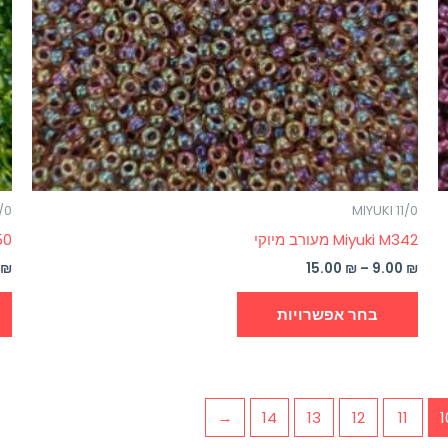
את
האפשרויות
בעמוד
המוצר
1/0
MIYUKI 11/0
Miyuki M342 מעורב מיוקי
M350
0
₪
15.00
₪
–
9.00
₪
בחר אפשרויות
←
14
13
12
11
1