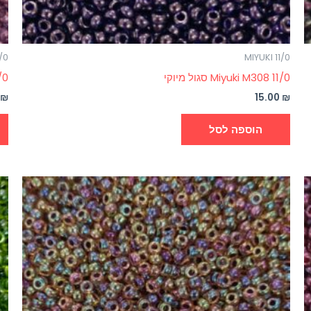
1/0
MIYUKI 11/0
Miyuki M308 11/0 סגול מיוקי
1/0
0
₪
15.00
₪
הוספה לסל
טווח
למוצר
מחירים:
זה
עד
יש
מספר
סוגים.
ניתן
לבחור