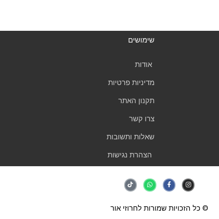
שימושים
אודות
מדיניות פרטיות
תקנון האתר
צרו קשר
שאלות ותשובות
הצהרת נגישות
T
W
F
I
i
h
a
n
k
a
c
s
t
t
e
t
o
s
b
a
k
a
o
g
© כל הזכויות שמורות לחרוזי אור
p
o
r
p
k
a