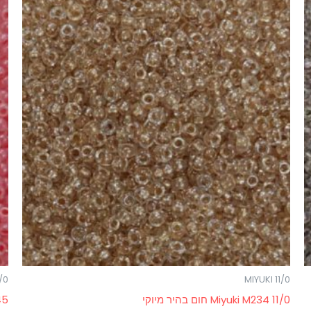
1/0
MIYUKI 11/0
Miyuki M234 11/0 חום בהיר מיוקי
2345