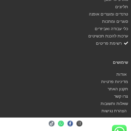
תליונים
טרנדים ומוצרים אופנה
סוגרים ומתכות
כלי עבודה ואביזרים
ערכות להכנת תכשיטים
רשימת פריטים
שימושים
אודות
מדיניות פרטיות
תקנון האתר
צרו קשר
שאלות ותשובות
הצהרת נגישות
T
W
F
I
i
h
a
n
k
a
c
s